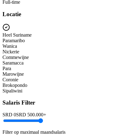
Full-time
Locatie
Heel Suriname
Paramaribo
Wanica
Nickerie
Commewijne
Saramacca
Para
Marowijne
Coronie
Brokopondo
Sipaliwini
Salaris Filter
SRD 0
SRD
500.000
+
Filter op maximaal maandsalaris