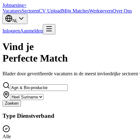
Jobparsing
+
Vacatures
Sectoren
CV Upload
Mijn Matches
Werkgevers
Over Ons
NL
Inloggen
Aanmelden
Vind je
Perfecte Match
Blader door geverifieerde vacatures in de meest invloedrijke sectoren
Zoeken
Type Dienstverband
Alle