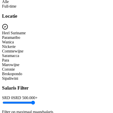
Alle
Full-time
Locatie
Heel Suriname
Paramaribo
Wanica
Nickerie
Commewijne
Saramacca
Para
Marowijne
Coronie
Brokopondo
Sipaliwini
Salaris Filter
SRD 0
SRD
500.000
+
Filter op maximaal maandsalaris