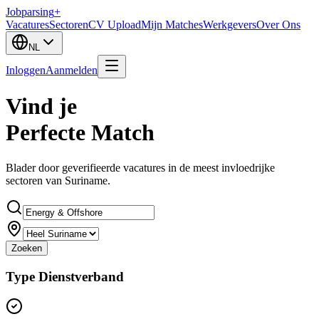
Jobparsing
+
Vacatures
Sectoren
CV Upload
Mijn Matches
Werkgevers
Over Ons
NL
Inloggen
Aanmelden
Vind je
Perfecte Match
Blader door geverifieerde vacatures in de meest invloedrijke
sectoren van Suriname.
Zoeken
Type Dienstverband