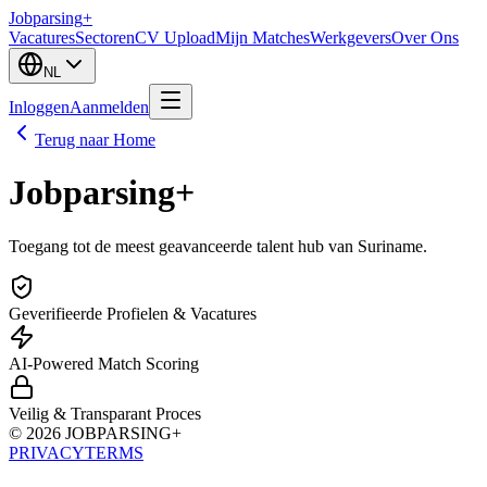
Jobparsing
+
Vacatures
Sectoren
CV Upload
Mijn Matches
Werkgevers
Over Ons
NL
Inloggen
Aanmelden
Terug naar Home
Jobparsing
+
Toegang tot de meest geavanceerde talent hub van Suriname.
Geverifieerde Profielen & Vacatures
AI-Powered Match Scoring
Veilig & Transparant Proces
© 2026 JOBPARSING+
PRIVACY
TERMS