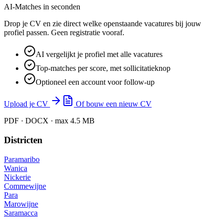
AI-Matches in seconden
Drop je CV en zie direct welke openstaande vacatures bij jouw
profiel passen. Geen registratie vooraf.
AI vergelijkt je profiel met alle vacatures
Top-matches per score, met sollicitatieknop
Optioneel een account voor follow-up
Upload je CV
Of bouw een nieuw CV
PDF · DOCX · max 4.5 MB
Districten
Paramaribo
Wanica
Nickerie
Commewijne
Para
Marowijne
Saramacca