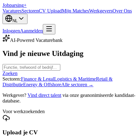
Jobparsing
+
Vacatures
Sectoren
CV Upload
Mijn Matches
Werkgevers
Over Ons
NL
Inloggen
Aanmelden
AI-Powered Vacaturebank
Vind je nieuwe
Uitdaging
Zoeken
Sectoren:
Finance & Legal
Logistics & Maritime
Retail &
Distributie
Energy & Offshore
Alle sectoren →
Werkgever?
Vind direct talent
via onze geanonimiseerde kandidaat-
database.
Voor werkzoekenden
Upload je CV