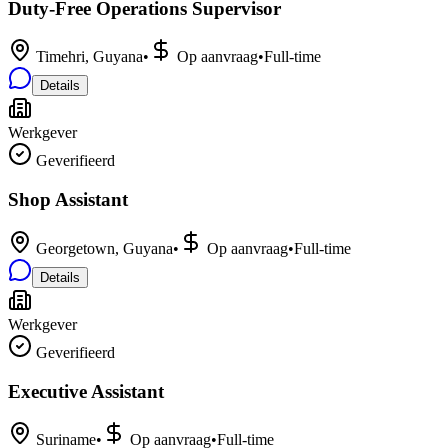
Duty-Free Operations Supervisor
Timehri, Guyana
•
Op aanvraag
•
Full-time
Details
Werkgever
Geverifieerd
Shop Assistant
Georgetown, Guyana
•
Op aanvraag
•
Full-time
Details
Werkgever
Geverifieerd
Executive Assistant
Suriname
•
Op aanvraag
•
Full-time