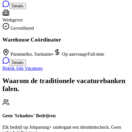
Details
Werkgever
Geverifieerd
Warehouse Coördinator
Paramaribo, Suriname
•
Op aanvraag
•
Full-time
Details
Bekijk Alle Vacatures
Waarom de traditionele vacaturebanken
falen
.
Geen 'Schaduw' Bedrijven
Elk bedrijf op Jobparsing+ ondergaat een identiteitscheck. Geen